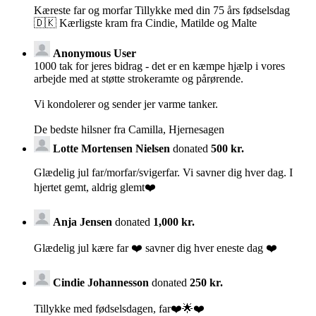
Kæreste far og morfar Tillykke med din 75 års fødselsdag
🇩🇰 Kærligste kram fra Cindie, Matilde og Malte
Anonymous User
1000 tak for jeres bidrag - det er en kæmpe hjælp i vores
arbejde med at støtte strokeramte og pårørende.
Vi kondolerer og sender jer varme tanker.
De bedste hilsner fra Camilla, Hjernesagen
Lotte Mortensen Nielsen
donated
500 kr.
Glædelig jul far/morfar/svigerfar. Vi savner dig hver dag. I
hjertet gemt, aldrig glemt❤️
Anja Jensen
donated
1,000 kr.
Glædelig jul kære far ❤️ savner dig hver eneste dag ❤️
Cindie Johannesson
donated
250 kr.
Tillykke med fødselsdagen, far❤️🌟❤️