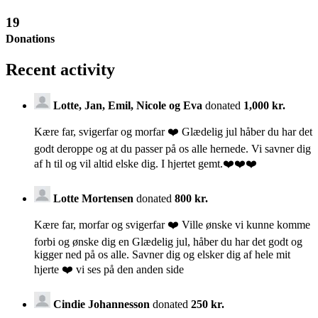
19
Donations
Recent activity
Lotte, Jan, Emil, Nicole og Eva
donated
1,000 kr.
Kære far, svigerfar og morfar ❤️ Glædelig jul håber du har det
godt deroppe og at du passer på os alle hernede. Vi savner dig
af h til og vil altid elske dig. I hjertet gemt.❤️❤️❤️
Lotte Mortensen
donated
800 kr.
Kære far, morfar og svigerfar ❤️ Ville ønske vi kunne komme
forbi og ønske dig en Glædelig jul, håber du har det godt og
kigger ned på os alle. Savner dig og elsker dig af hele mit
hjerte ❤️ vi ses på den anden side
Cindie Johannesson
donated
250 kr.