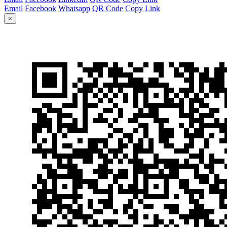
Email
Facebook
Whatsapp
QR Code
Copy Link
×