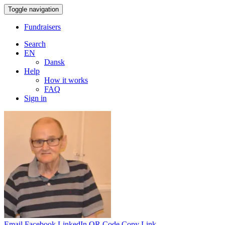
Toggle navigation
Fundraisers
Search
EN
Dansk
Help
How it works
FAQ
Sign in
Email
Facebook
LinkedIn
QR Code
Copy Link