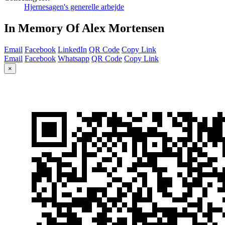
Hjernesagen's generelle arbejde
In Memory Of Alex Mortensen
Email
Facebook
LinkedIn
QR Code
Copy Link
Email
Facebook
Whatsapp
QR Code
Copy Link
×