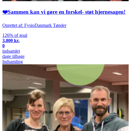
❤️Sammen kan vi gøre en forskel- støt hjernesagen!
Oprettet af: FysioDanmark Tønder
126% of goal
3.800 kr.
0
indsamlet
dage tilbage
Indsamling