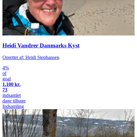
Heidi Vandrer Danmarks Kyst
Oprettet af: Heidi Stephansen
4%
of
goal
1.100 kr.
73
indsamlet
dage tilbage
Indsamling