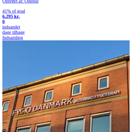
Oprettet af: Odense
41% of goal
6.295 kr.
0
indsamlet
dage tilbage
Indsamling