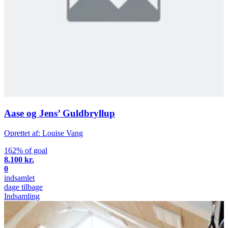
Aase og Jens’ Guldbryllup
Oprettet af: Louise Vang
162% of goal
8.100 kr.
0
indsamlet
dage tilbage
Indsamling