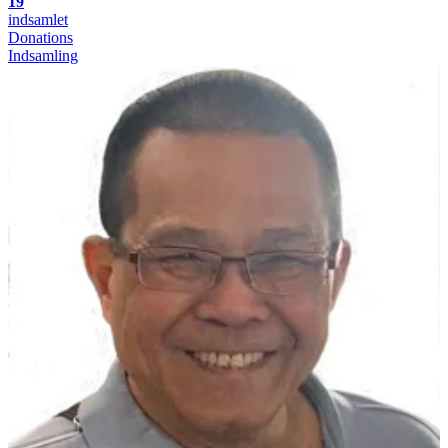
19
indsamlet
Donations
Indsamling