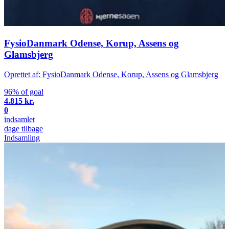
FysioDanmark Odense, Korup, Assens og
Glamsbjerg
Oprettet af: FysioDanmark Odense, Korup, Assens og Glamsbjerg
96% of goal
4.815 kr.
0
indsamlet
dage tilbage
Indsamling