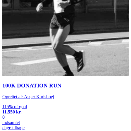
100K DONATION RUN
Oprettet af: Asger Karlshoej
115% of goal
11.550 kr.
0
indsamlet
dage tilbage