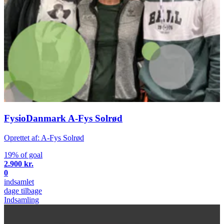
FysioDanmark A-Fys Solrød
Oprettet af: A-Fys Solrød
19% of goal
2.900 kr.
0
indsamlet
dage tilbage
Indsamling