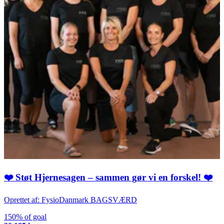
❤️ Støt Hjernesagen – sammen gør vi en forskel! ❤️
Oprettet af: FysioDanmark BAGSVÆRD
150% of goal