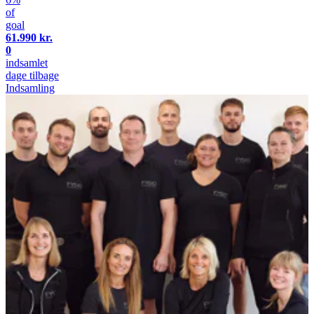
of
goal
61.990 kr.
0
indsamlet
dage tilbage
Indsamling