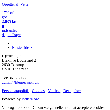
Oprettet af: Vejle
17% of
goal
2.635 kr.
0
indsamlet
dage tilbage
Næste side >
Hjernesagen
Blekinge Boulevard 2
2630 Taastrup
CVR: 17232932
Tel: 3675 3088
admin@hjernesagen.dk
Persondatapolitik
·
Cookies
·
Vilkår og Betingelser
Powered by
BetterNow
Vi bruger cookies. Du kan vælge mellem kun at acceptere cookies,