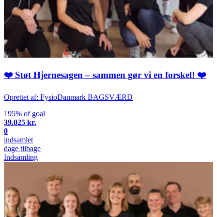
❤️ Støt Hjernesagen – sammen gør vi en forskel! ❤️
Oprettet af: FysioDanmark BAGSVÆRD
195% of goal
39.025 kr.
0
indsamlet
dage tilbage
Indsamling