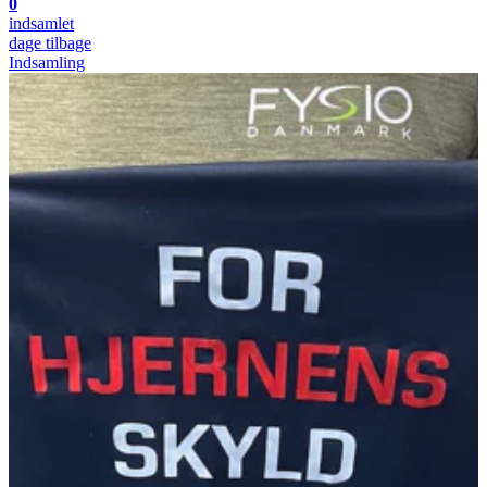
0
indsamlet
dage tilbage
Indsamling