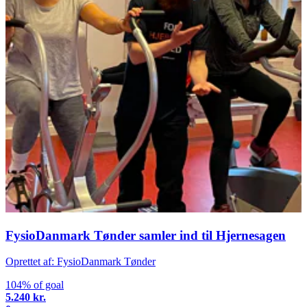
FysioDanmark Tønder samler ind til Hjernesagen
Oprettet af: FysioDanmark Tønder
104% of goal
5.240 kr.