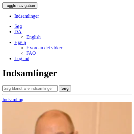
Toggle navigation
Indsamlinger
Søg
DA
English
Hjælp
Hvordan det virker
FAQ
Log ind
Indsamlinger
Søg
Indsamling