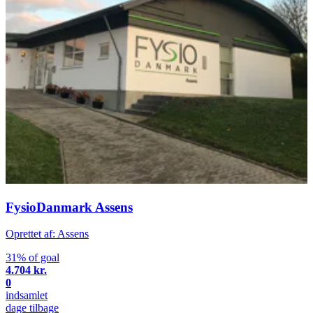
FysioDanmark Assens
Oprettet af: Assens
31% of goal
4.704 kr.
0
indsamlet
dage tilbage