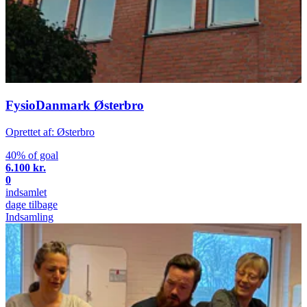
FysioDanmark Østerbro
Oprettet af: Østerbro
40% of goal
6.100 kr.
0
indsamlet
dage tilbage
Indsamling