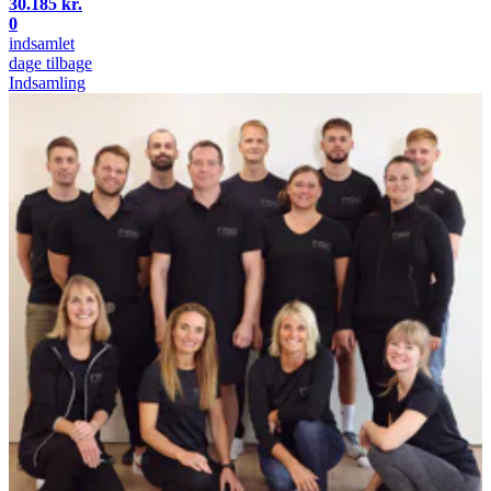
30.185 kr.
0
indsamlet
dage tilbage
Indsamling