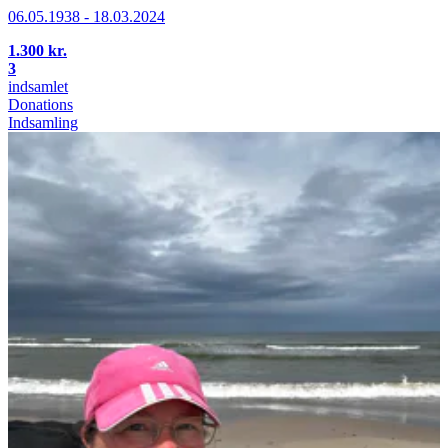
06.05.1938 - 18.03.2024
1.300 kr.
3
indsamlet
Donations
Indsamling