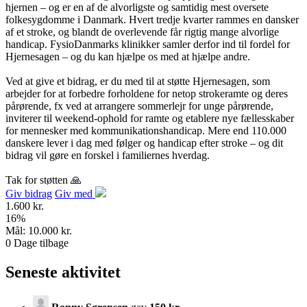
hjernen – og er en af de alvorligste og samtidig mest oversete
folkesygdomme i Danmark. Hvert tredje kvarter rammes en dansker
af et stroke, og blandt de overleven­de får rigtig mange alvorlige
handicap. FysioDanmarks klinikker samler der­for ind til fordel for
Hjernesagen – og du kan hjælpe os med at hjælpe andre.
Ved at give et bidrag, er du med til at støtte Hjernesagen, som
arbejder for at forbedre forholdene for netop strokeramte og deres
pårørende, fx ved at arrangere sommerlejr for unge pårørende,
inviterer til weekend-ophold for ramte og etablere nye fællesskaber
for mennesker med kommunikationshandicap. Mere end 110.000
danskere lever i dag med følger og handicap efter stroke – og dit
bidrag vil gøre en forskel i familiernes hverdag.
Tak for støtten 🙏
Giv bidrag
Giv med
1.600 kr.
16
%
Mål:
10.000 kr.
0
Dage tilbage
Seneste aktivitet