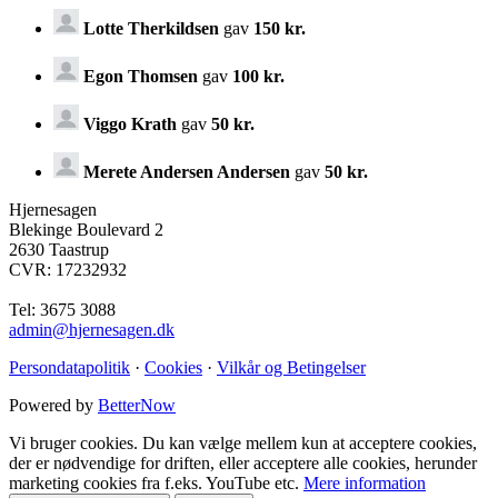
Lotte Therkildsen
gav
150 kr.
Egon Thomsen
gav
100 kr.
Viggo Krath
gav
50 kr.
Merete Andersen Andersen
gav
50 kr.
Hjernesagen
Blekinge Boulevard 2
2630 Taastrup
CVR: 17232932
Tel: 3675 3088
admin@hjernesagen.dk
Persondatapolitik
·
Cookies
·
Vilkår og Betingelser
Powered by
BetterNow
Vi bruger cookies. Du kan vælge mellem kun at acceptere cookies,
der er nødvendige for driften, eller acceptere alle cookies, herunder
marketing cookies fra f.eks. YouTube etc.
Mere information