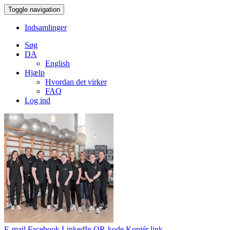
Toggle navigation
Indsamlinger
Søg
DA
English
Hjælp
Hvordan det virker
FAQ
Log ind
E-mail
Facebook
LinkedIn
QR-kode
Kopiér link