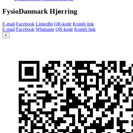
FysioDanmark Hjørring
E-mail
Facebook
LinkedIn
QR-kode
Kopiér link
E-mail
Facebook
Whatsapp
QR-kode
Kopiér link
×