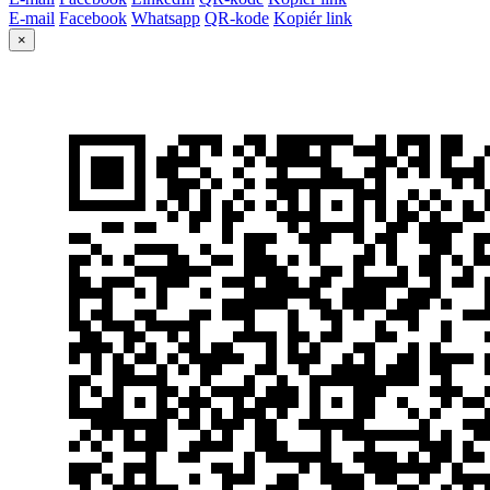
E-mail
Facebook
Whatsapp
QR-kode
Kopiér link
×